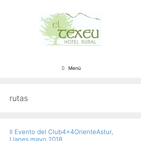
Saltar
al
contenido
Menú
rutas
II Evento del Club4x4OrienteAstur,
Llanes,mayo 2018