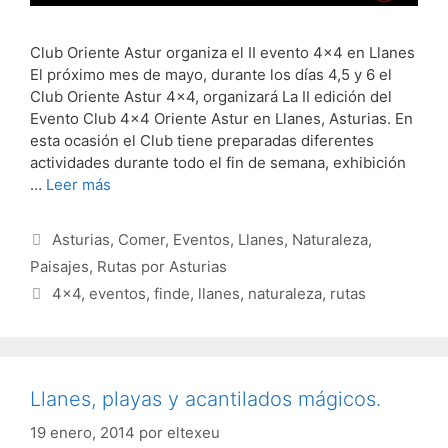
Club Oriente Astur organiza el II evento 4×4 en Llanes
El próximo mes de mayo, durante los días 4,5 y 6 el
Club Oriente Astur 4×4, organizará La II edición del
Evento Club 4×4 Oriente Astur en Llanes, Asturias. En
esta ocasión el Club tiene preparadas diferentes
actividades durante todo el fin de semana, exhibición
…
Leer más
Categorías
Asturias
,
Comer
,
Eventos
,
Llanes
,
Naturaleza
,
Paisajes
,
Rutas por Asturias
Etiquetas
4x4
,
eventos
,
finde
,
llanes
,
naturaleza
,
rutas
Llanes, playas y acantilados mágicos.
19 enero, 2014
por
eltexeu