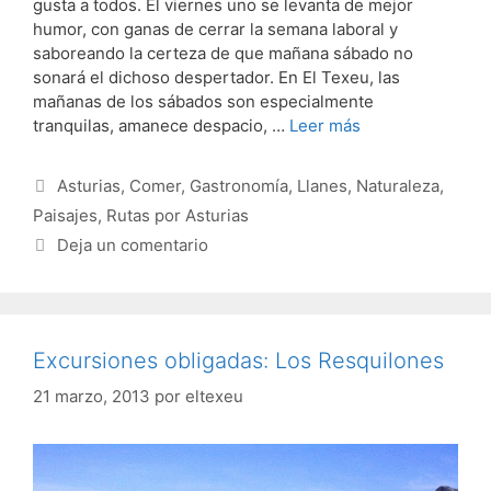
gusta a todos. El viernes uno se levanta de mejor
humor, con ganas de cerrar la semana laboral y
saboreando la certeza de que mañana sábado no
sonará el dichoso despertador. En El Texeu, las
mañanas de los sábados son especialmente
tranquilas, amanece despacio, …
Leer más
Categorías
Asturias
,
Comer
,
Gastronomía
,
Llanes
,
Naturaleza
,
Paisajes
,
Rutas por Asturias
Deja un comentario
Excursiones obligadas: Los Resquilones
21 marzo, 2013
por
eltexeu