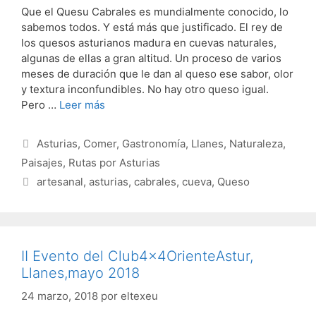
Que el Quesu Cabrales es mundialmente conocido, lo
sabemos todos. Y está más que justificado. El rey de
los quesos asturianos madura en cuevas naturales,
algunas de ellas a gran altitud. Un proceso de varios
meses de duración que le dan al queso ese sabor, olor
y textura inconfundibles. No hay otro queso igual.
Pero …
Leer más
Categorías
Asturias
,
Comer
,
Gastronomía
,
Llanes
,
Naturaleza
,
Paisajes
,
Rutas por Asturias
Etiquetas
artesanal
,
asturias
,
cabrales
,
cueva
,
Queso
II Evento del Club4x4OrienteAstur,
Llanes,mayo 2018
24 marzo, 2018
por
eltexeu