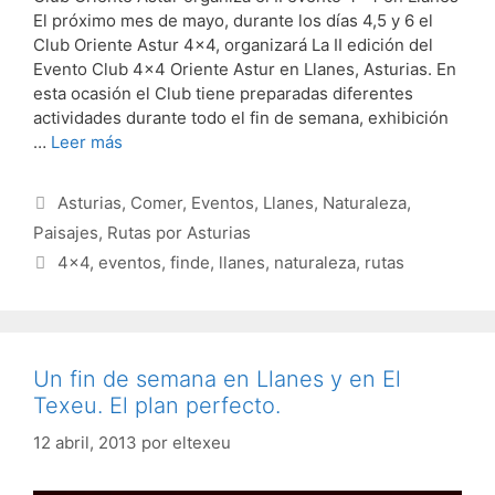
El próximo mes de mayo, durante los días 4,5 y 6 el
Club Oriente Astur 4×4, organizará La II edición del
Evento Club 4×4 Oriente Astur en Llanes, Asturias. En
esta ocasión el Club tiene preparadas diferentes
actividades durante todo el fin de semana, exhibición
…
Leer más
Categorías
Asturias
,
Comer
,
Eventos
,
Llanes
,
Naturaleza
,
Paisajes
,
Rutas por Asturias
Etiquetas
4x4
,
eventos
,
finde
,
llanes
,
naturaleza
,
rutas
Un fin de semana en Llanes y en El
Texeu. El plan perfecto.
12 abril, 2013
por
eltexeu