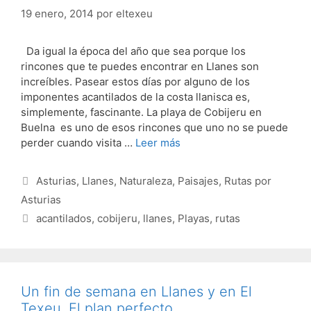
19 enero, 2014
por
eltexeu
Da igual la época del año que sea porque los
rincones que te puedes encontrar en Llanes son
increíbles. Pasear estos días por alguno de los
imponentes acantilados de la costa llanisca es,
simplemente, fascinante. La playa de Cobijeru en
Buelna es uno de esos rincones que uno no se puede
perder cuando visita …
Leer más
Categorías
Asturias
,
Llanes
,
Naturaleza
,
Paisajes
,
Rutas por
Asturias
Etiquetas
acantilados
,
cobijeru
,
llanes
,
Playas
,
rutas
Un fin de semana en Llanes y en El
Texeu. El plan perfecto.