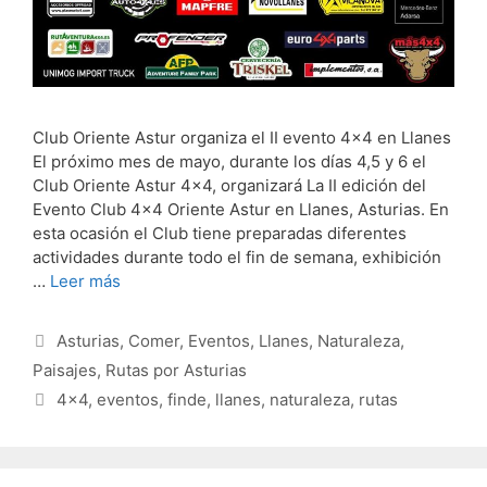
Club Oriente Astur organiza el II evento 4×4 en Llanes
El próximo mes de mayo, durante los días 4,5 y 6 el
Club Oriente Astur 4×4, organizará La II edición del
Evento Club 4×4 Oriente Astur en Llanes, Asturias. En
esta ocasión el Club tiene preparadas diferentes
actividades durante todo el fin de semana, exhibición
…
Leer más
Categorías
Asturias
,
Comer
,
Eventos
,
Llanes
,
Naturaleza
,
Paisajes
,
Rutas por Asturias
Etiquetas
4x4
,
eventos
,
finde
,
llanes
,
naturaleza
,
rutas